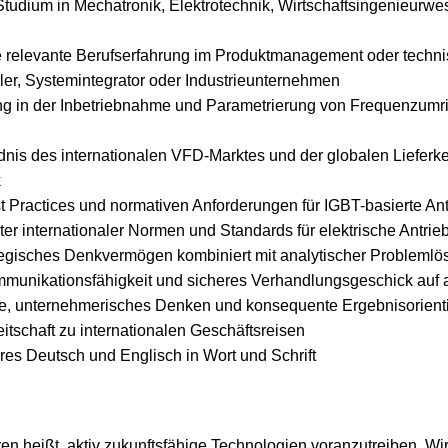
udium in Mechatronik, Elektrotechnik, Wirtschaftsingenieurwe
 relevante Berufserfahrung im Produktmanagement oder technis
er, Systemintegrator oder Industrieunternehmen
ng in der Inbetriebnahme und Parametrierung von Frequenzumrich
dnis des internationalen VFD-Marktes und der globalen Lieferket
k
st Practices und normativen Anforderungen für IGBT-basierte An
ter internationaler Normen und Standards für elektrische Antri
tegisches Denkvermögen kombiniert mit analytischer Problem
unikationsfähigkeit und sicheres Verhandlungsgeschick auf 
ve, unternehmerisches Denken und konsequente Ergebnisorient
reitschaft zu internationalen Geschäftsreisen
es Deutsch und Englisch in Wort und Schrift
en heißt, aktiv zukunftsfähige Technologien voranzutreiben. Wir