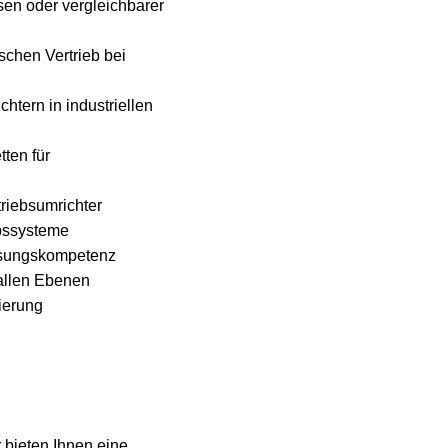
sen oder vergleichbarer
chen Vertrieb bei
tern in industriellen
ten für
triebsumrichter
ebssysteme
lösungskompetenz
allen Ebenen
ierung
 bieten Ihnen eine