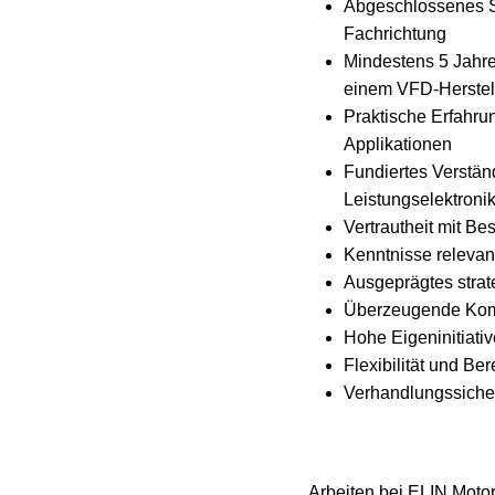
Abgeschlossenes St
Fachrichtung
Mindestens 5 Jahre
einem VFD-Herstell
Praktische Erfahru
Applikationen
Fundiertes Verstän
Leistungselektroni
Vertrautheit mit Be
Kenntnisse relevan
Ausgeprägtes stra
Überzeugende Komm
Hohe Eigeninitiati
Flexibilität und Be
Verhandlungssicher
Arbeiten bei ELIN Motor