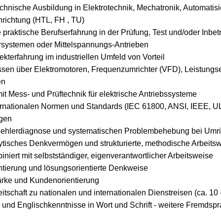
hnische Ausbildung in Elektrotechnik, Mechatronik, Automatis
hrichtung (HTL, FH , TU)
 praktische Berufserfahrung in der Prüfung, Test und/oder Inb
rsystemen oder Mittelspannungs-Antrieben
kterfahrung im industriellen Umfeld von Vorteil
sen über Elektromotoren, Frequenzumrichter (VFD), Leistungse
en
t Mess- und Prüftechnik für elektrische Antriebssysteme
nternationalen Normen und Standards (IEC 61800, ANSI, IEEE, UL
gen
 Fehlerdiagnose und systematischen Problembehebung bei Umr
tisches Denkvermögen und strukturierte, methodische Arbeits
niert mit selbstständiger, eigenverantwortlicher Arbeitsweise
ntierung und lösungsorientierte Denkweise
rke und Kundenorientierung
reitschaft zu nationalen und internationalen Dienstreisen (ca. 10 
 und Englischkenntnisse in Wort und Schrift - weitere Fremdspr