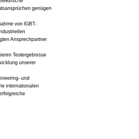
lektrische
itätsansprüchen genügen
ebnahme von IGBT-
dustriellen
agten Ansprechpartner
ieren Testergebnisse
twicklung unserer
ineering- und
e internationalen
erfolgreiche