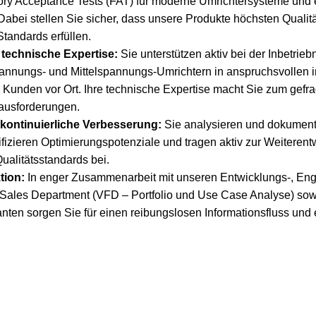
ory Acceptance Tests (FAT) für moderne Umrichtersysteme und e
Dabei stellen Sie sicher, dass unsere Produkte höchsten Qual
Standards erfüllen.
technische Expertise:
Sie unterstützen aktiv bei der Inbetri
annungs- und Mittelspannungs-Umrichtern in anspruchsvollen in
 Kunden vor Ort. Ihre technische Expertise macht Sie zum gefr
ausforderungen.
kontinuierliche Verbesserung:
Sie analysieren und dokument
ifizieren Optimierungspotenziale und tragen aktiv zur Weiteren
ualitätsstandards bei.
tion:
In enger Zusammenarbeit mit unseren Entwicklungs-, Eng
Sales Department (VFD – Portfolio und Use Case Analyse) sowi
nten sorgen Sie für einen reibungslosen Informationsfluss und 