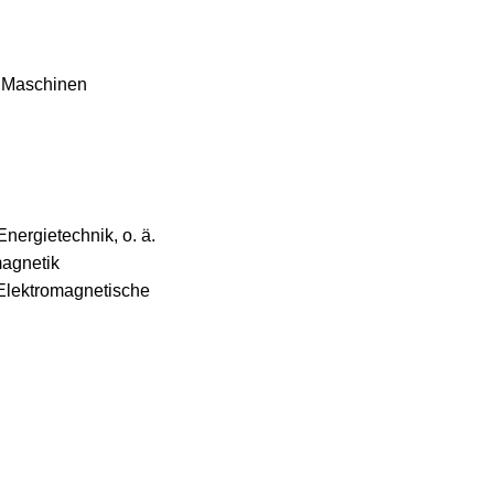
r Maschinen
nergietechnik, o. ä.
magnetik
 Elektromagnetische